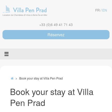
Skip
to
FR
EN
content
+33 (0)6 49 41 71 43
Réservez
Home
Book your stay at Villa Pen Prad
Book your stay at Villa
Pen Prad