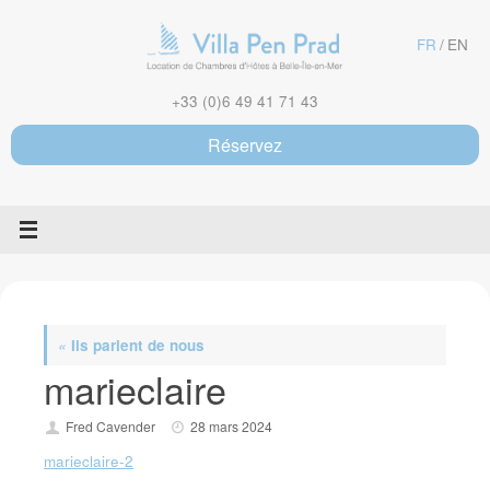
Passer
au
FR
EN
contenu
+33 (0)6 49 41 71 43
Réservez
«
Ils parlent de nous
marieclaire
Fred Cavender
28 mars 2024
marieclaire-2