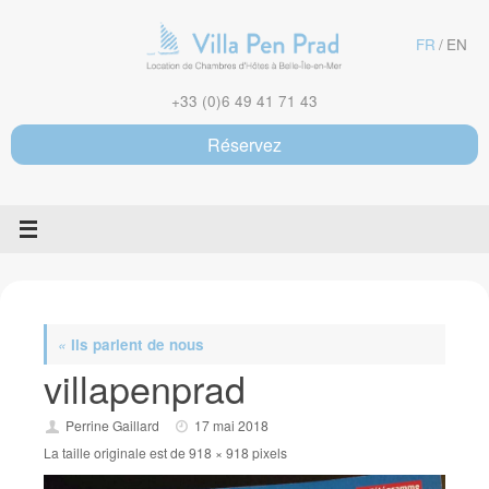
Passer
au
FR
EN
contenu
+33 (0)6 49 41 71 43
Réservez
«
Ils parlent de nous
villapenprad
Perrine Gaillard
17 mai 2018
La taille originale est de
918 × 918
pixels